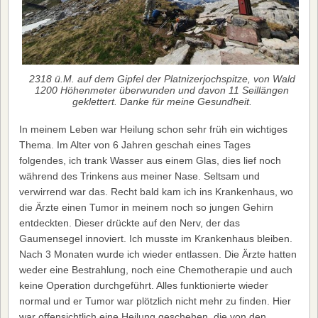
2318 ü.M. auf dem Gipfel der Platnizerjochspitze, von Wald
1200 Höhenmeter überwunden und davon 11 Seillängen
geklettert. Danke für meine Gesundheit.
In meinem Leben war Heilung schon sehr früh ein wichtiges
Thema. Im Alter von 6 Jahren geschah eines Tages
folgendes, ich trank Wasser aus einem Glas, dies lief noch
während des Trinkens aus meiner Nase. Seltsam und
verwirrend war das. Recht bald kam ich ins Krankenhaus, wo
die Ärzte einen Tumor in meinem noch so jungen Gehirn
entdeckten. Dieser drückte auf den Nerv, der das
Gaumensegel innoviert. Ich musste im Krankenhaus bleiben.
Nach 3 Monaten wurde ich wieder entlassen. Die Ärzte hatten
weder eine Bestrahlung, noch eine Chemotherapie und auch
keine Operation durchgeführt. Alles funktionierte wieder
normal und er Tumor war plötzlich nicht mehr zu finden. Hier
war offensichtlich eine Heilung geschehen, die von den