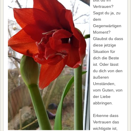
Vertrauen?
Sagst du ja, zu
dem
Gegenwärtigen
Moment?
Glaubst du dass
diese jetzige
Situation für
dich die Beste
ist. Oder lässt
du dich von den
äußeren
Umständen,
vom Guten, von
der Liebe
abbringen.
Erkenne dass
Vertrauen das
wichtigste ist,