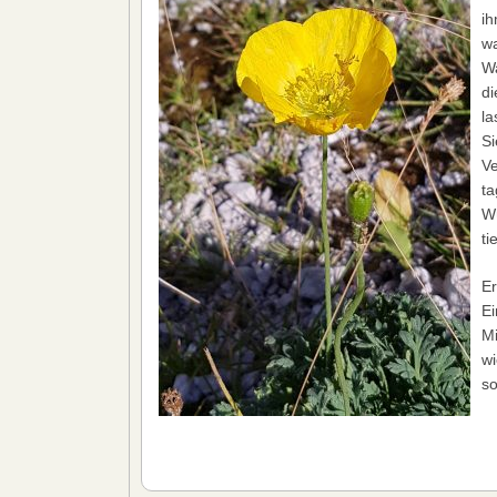
ih
wa
Wa
di
la
Si
Ve
ta
Wü
ti
Er
Ei
Mi
wi
so