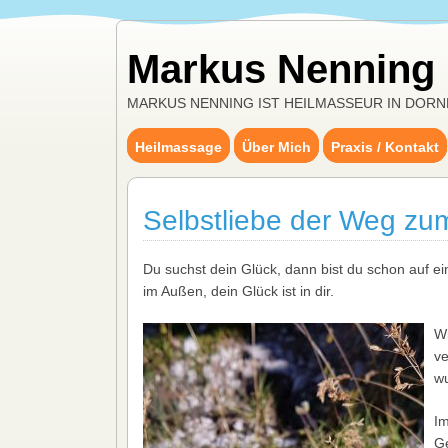
Markus Nenning
MARKUS NENNING IST HEILMASSEUR IN DORN
Heilmassage
Über Mich
Praxis / Kontakt
Selbstliebe der Weg zu
Du suchst dein Glück, dann bist du schon auf e
im Außen, dein Glück ist in dir.
Wi
ve
w
Im
Ge