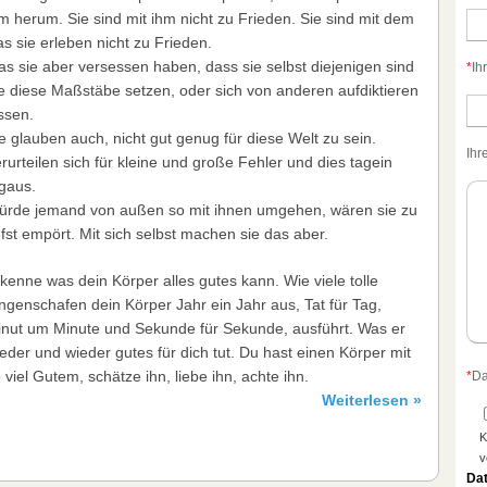
m herum. Sie sind mit ihm nicht zu Frieden. Sie sind mit dem
s sie erleben nicht zu Frieden.
s sie aber versessen haben, dass sie selbst diejenigen sind
*
Ih
e diese Maßstäbe setzen, oder sich von anderen aufdiktieren
ssen.
e glauben auch, nicht gut genug für diese Welt zu sein.
Ihr
rurteilen sich für kleine und große Fehler und dies tagein
gaus.
rde jemand von außen so mit ihnen umgehen, wären sie zu
efst empört. Mit sich selbst machen sie das aber.
kenne was dein Körper alles gutes kann. Wie viele tolle
ngenschafen dein Körper Jahr ein Jahr aus, Tat für Tag,
nut um Minute und Sekunde für Sekunde, ausführt. Was er
eder und wieder gutes für dich tut. Du hast einen Körper mit
 viel Gutem, schätze ihn, liebe ihn, achte ihn.
*
Da
Weiterlesen »
K
v
Da