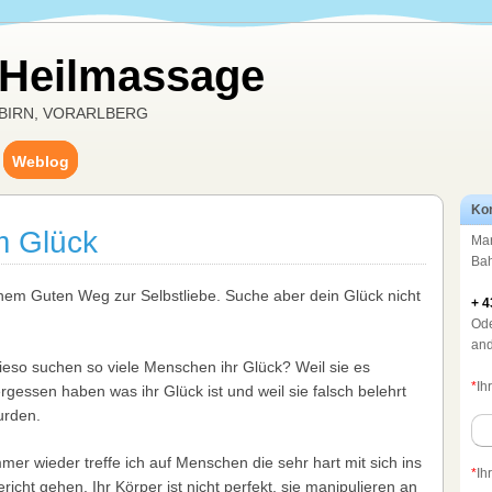
 Heilmassage
BIRN, VORARLBERG
Weblog
Kon
m Glück
Mar
Bah
inem Guten Weg zur Selbstliebe. Suche aber dein Glück nicht
+ 4
Ode
and
eso suchen so viele Menschen ihr Glück? Weil sie es
*
Ih
rgessen haben was ihr Glück ist und weil sie falsch belehrt
urden.
mer wieder treffe ich auf Menschen die sehr hart mit sich ins
*
Ih
richt gehen. Ihr Körper ist nicht perfekt, sie manipulieren an