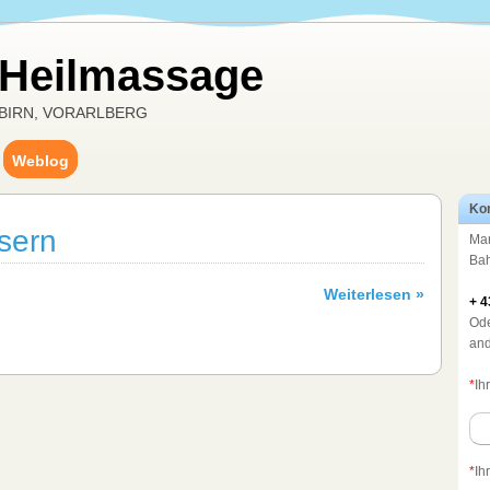
 Heilmassage
BIRN, VORARLBERG
Weblog
Kon
sern
Mar
Bah
Weiterlesen »
+ 4
Ode
and
*
Ih
*
Ih