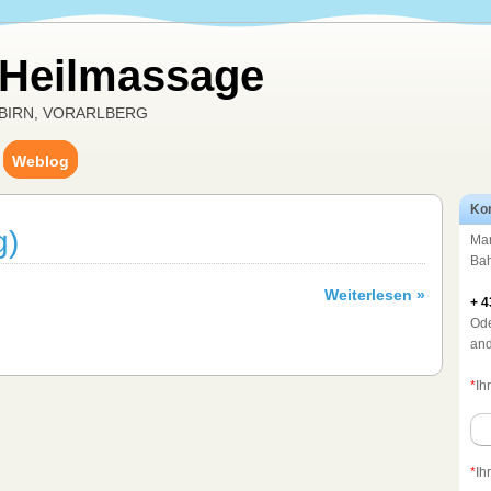
 Heilmassage
BIRN, VORARLBERG
Weblog
Kon
g)
Mar
Bah
Weiterlesen »
+ 4
Ode
and
*
Ih
*
Ih